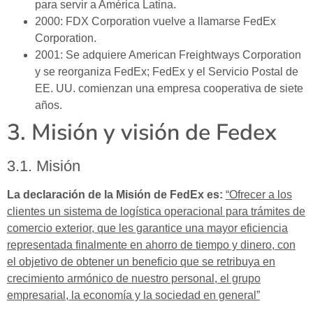
para servir a América Latina.
2000:
FDX Corporation vuelve a llamarse FedEx
Corporation.
2001:
Se adquiere American Freightways Corporation
y se reorganiza FedEx; FedEx y el Servicio Postal de
EE. UU. comienzan una empresa cooperativa de siete
años.
3. Misión y visión de Fedex
3.1. Misión
La declaración de la Misión de FedEx es:
“Ofrecer a los
clientes un sistema de logística operacional para trámites de
comercio exterior, que les garantice una mayor eficiencia
representada finalmente en ahorro de tiempo y dinero, con
el objetivo de obtener un beneficio que se retribuya en
crecimiento armónico de nuestro personal, el grupo
empresarial, la economía y la sociedad en general”