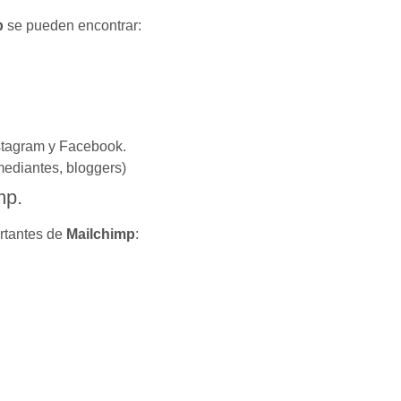
p
se pueden encontrar:
nstagram y Facebook.
omediantes, bloggers)
mp.
rtantes de
Mailchimp
: