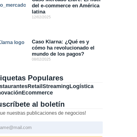
del e-commerce en América
latina
12/02/2025
Caso Klarna: ¿Qué es y
cómo ha revolucionado el
mundo de los pagos?
08/02/2025
tiquetas Populares
staurantes
Retail
Streaming
Logística
novación
Ecommerce
scríbete al boletín
ue nuestras publicaciones de negocios!